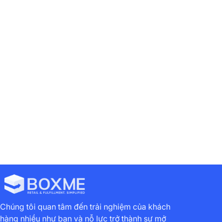
Chia sẻ bài viết này:
Dịch vụ cộng
Xuất hoá đơn
thêm xuất kho
B2B
Chúng tôi quan tâm đến trải nghiệm của khách
hàng nhiều như bạn và nỗ lực trở thành sự mở