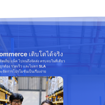
commerce
เติบโตได้จริง
จัดเก็บ แพ็ค ไปจนถึงจัดส่ง ครบจบในที่เดียว
ถูกต้อง รวดเร็ว และไม่ตก
SLA
จัดการโปรโมชั่นเป็นเรื่องง่าย