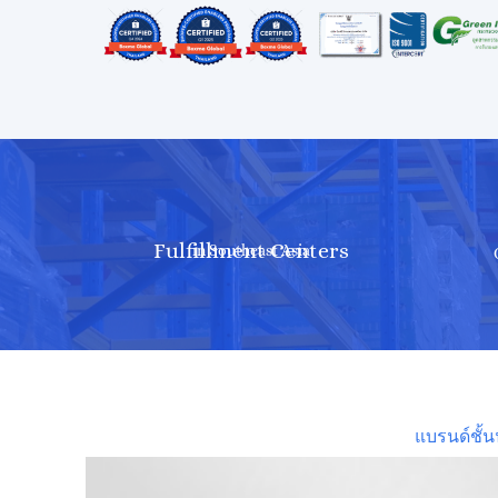
Fulfillment Centers
in Southeast Asia
แบรนด์ชั้