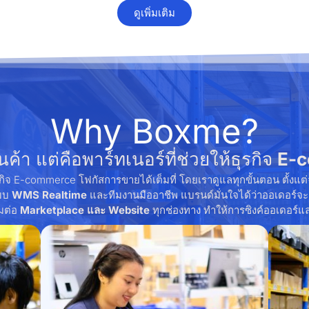
ดูเพิ่มเติม
Why Boxme?
ค้า แต่คือพาร์ทเนอร์ที่ช่วยให้ธุรกิจ
E-
ุรกิจ E-commerce โฟกัสการขายได้เต็มที่ โดยเราดูแลทุกขั้นตอน ตั้งแต่
ะบบ
WMS Realtime
และทีมงานมืออาชีพ แบรนด์มั่นใจได้ว่าออเดอร์จะ
อมต่อ
Marketplace และ Website
ทุกช่องทาง ทำให้การซิงค์ออเดอร์และ