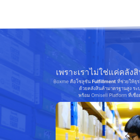
เพราะเราไม่ใช่แค่คลังสิน
Boxme คือโซลูชัน
Fulfillment
ที่ช่วยให้ธ
ด้วยคลังสินค้ามาตรฐานสูง ร
พร้อม Omisell Platform ที่เชื่