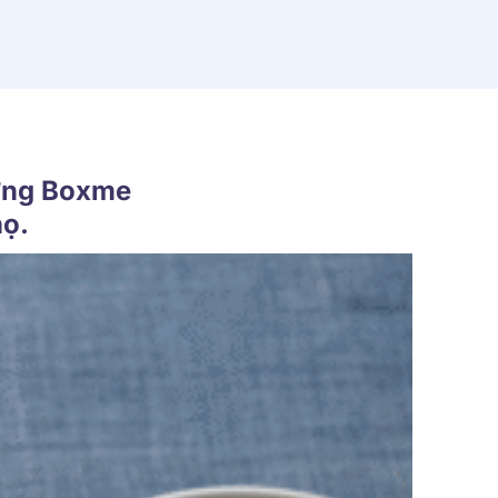
ưởng Boxme
họ.