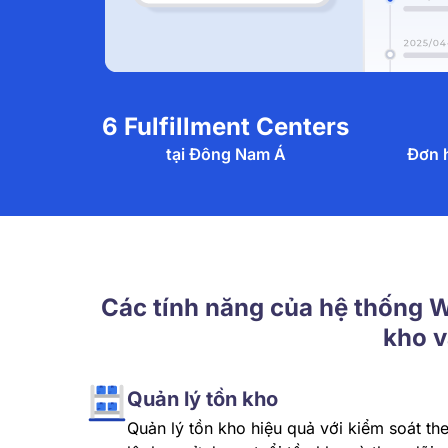
6
Fulfillment Centers
tại Đông Nam Á
Đơn 
Các tính năng của hệ thống W
kho v
Quản lý tồn kho
Quản lý tồn kho hiệu quả với kiểm soát th