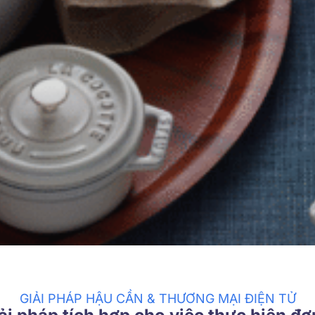
GIẢI PHÁP HẬU CẦN & THƯƠNG MẠI ĐIỆN TỬ