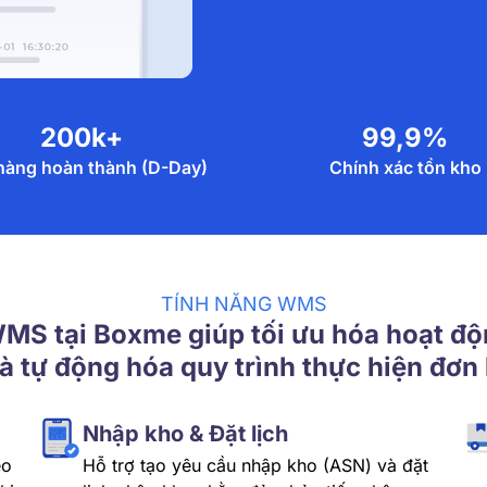
200k+
99,9%
hàng hoàn thành (D-Day)
Chính xác tồn kho
TÍNH NĂNG WMS
MS tại Boxme giúp tối ưu hóa hoạt độ
à tự động hóa quy trình thực hiện đơn
Nhập kho & Đặt lịch
eo
Hỗ trợ tạo yêu cầu nhập kho (ASN) và đặt