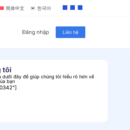
简体中文
한국어
Đăng nhập
Liên hệ
 tôi
 dưới đây để giúp chúng tôi hiểu rõ hơn về
của bạn
00342"]