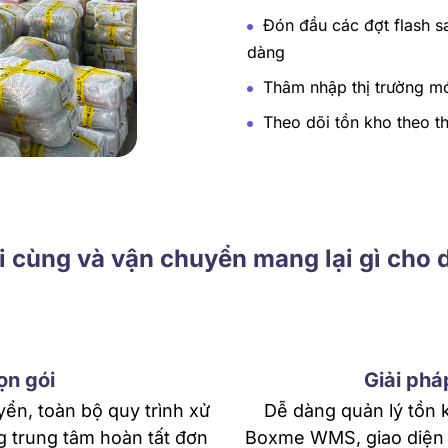
Đón đầu các đợt flash 
dàng
Thâm nhập thị trường mớ
Theo dõi tồn kho theo 
i cùng và vận chuyển mang lại gì cho
ọn gói
Giải ph
ển, toàn bộ quy trình xử
Dễ dàng quản lý tồn 
g trung tâm hoàn tất đơn
Boxme WMS, giao diện t