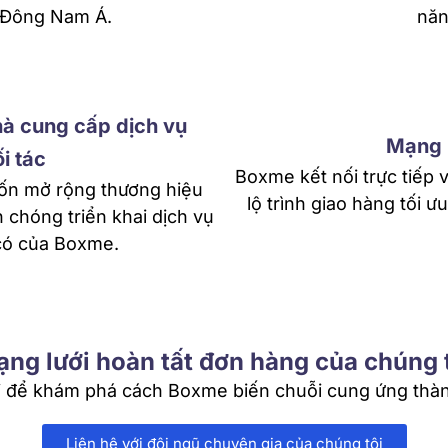
p Đông Nam Á.
năn
hà cung cấp dịch vụ
Mạng l
ối tác
Boxme kết nối trực tiếp 
uốn mở rộng thương hiệu
lộ trình giao hàng tối ư
chóng triển khai dịch vụ
 có của Boxme.
ng lưới hoàn tất đơn hàng của chúng 
tôi để khám phá cách Boxme biến chuỗi cung ứng thàn
Liên hệ với đội ngũ chuyên gia của chúng tôi