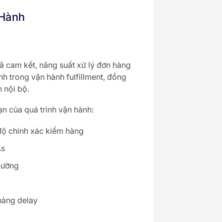
 Hành
ã cam kết, năng suất xử lý đơn hàng
nh trong vận hành fulfillment, đồng
 nội bộ.
ạn của quá trình vận hành:
 độ chính xác kiểm hàng
As
hường
 hàng delay