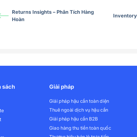
Returns Insights – Phân Tích Hàng
Inventory
Hoàn
h sách
Giải pháp
Giải pháp hậu cần toàn diện
Thuê ngoài dịch vụ hậu cần
te
Giải pháp hậu cần B2B
t
Giao hàng thu tiền toàn quốc