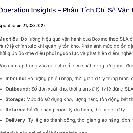
Operation Insights – Phân Tích Chỉ Số Vận
Updated on 21/08/2025
Mục tiêu
: Đo lường hiệu quả vận hành của Boxme theo SLA đ
và tỷ lệ chính xác khi quản lý tồn kho. Phản ánh mức độ ổn đị
thời giúp Boxme điều phối nguồn lực và phát hiện điểm nghẽn
Báo cáo tập trung vào các chỉ số hiệu suất trong từng giai đo
Inbound:
Số lượng phiếu nhập, thời gian xử lý trung bình,
Outbound:
Số đơn xuất kho, thời gian xử lý, tỷ lệ đúng SL
Storage:
Mức độ sử dụng kho, lượng hàng tồn động bất t
Returns:
Số đơn hàng hoàn, lý do hoàn, thời gian xử lý
Delivery:
Tỷ lệ giao thành công, thời gian giao hàng, đơn