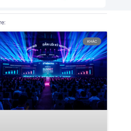
re:
KHÁC