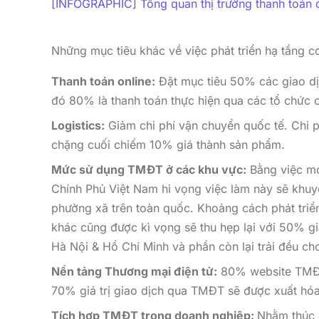
[INFOGRAPHIC] Tổng quan thị trường thanh toán 
Những mục tiêu khác về việc phát triển hạ tầng
Thanh toán online:
Đặt mục tiêu 50% các giao dị
đó 80% là thanh toán thực hiện qua các tổ chức c
Logistics:
Giảm chi phí vận chuyển quốc tế. Chi p
chặng cuối chiếm 10% giá thành sản phẩm.
Mức sử dụng TMĐT ở các khu vực:
Bằng việc mở 
Chính Phủ Việt Nam hi vọng việc làm này sẽ khu
phường xã trên toàn quốc. Khoảng cách phát triể
khác cũng được kì vọng sẽ thu hẹp lại với 50% gia
Hà Nội & Hồ Chí Minh và phần còn lại trải đều c
Nền tảng Thương mại điện tử:
80% website TMĐT 
70% giá trị giao dịch qua TMĐT sẽ được xuất hóa
Tích hợp TMĐT trong doanh nghiệp:
Nhằm thúc 