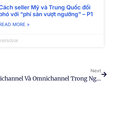
Cách seller Mỹ và Trung Quốc đối
phó với “phí sàn vượt ngưỡng” – P1
READ MORE »
03/05/2026
Next
Sự Khác Biệt Giữa Multichannel Và Omnichannel Trong Ngành Bán Lẻ