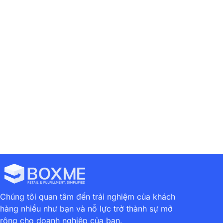
Previous
Next
Tiềm Năng Của Thương Mại Điện Tử Việt Nam Sáng Nhất Trong Khu Vực
BoxMe Mở Rộng Hợp Tác Với Các Hãng Vận Chuyển Nội Địa: DHL Ecommerce, Shipnhanh, Ship60 Và Goldtimes
Chúng tôi quan tâm đến trải nghiệm của khách
hàng nhiều như bạn và nỗ lực trở thành sự mở
rộng cho doanh nghiệp của bạn.