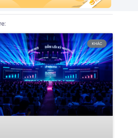
re:
KHÁC