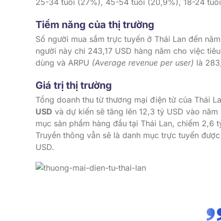
25-34 tuổi (27%), 45-54 tuổi (20,9%), 18-24 tuổ
Tiềm năng của thị trường
Số người mua sắm trực tuyến ở Thái Lan đến năm
người này chi 243,17 USD hàng năm cho việc tiêu d
dùng và ARPU
(Average revenue per user)
là 283
Giá trị thị trường
Tổng doanh thu từ thương mại điện tử của Thái L
USD
và dự kiến ​​sẽ tăng lên 12,3 tỷ USD vào nă
mục sản phẩm hàng đầu tại Thái Lan, chiếm 2,6 t
Truyền thông vẫn sẽ là danh mục trực tuyến được mu
USD.