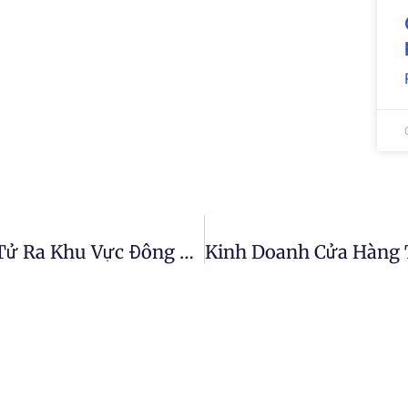
Lợi Thế Bán Hàng Thương Mại Điện Tử Ra Khu Vực Đông Nam Á Của Doanh Nghiệp Việt Nam 2021