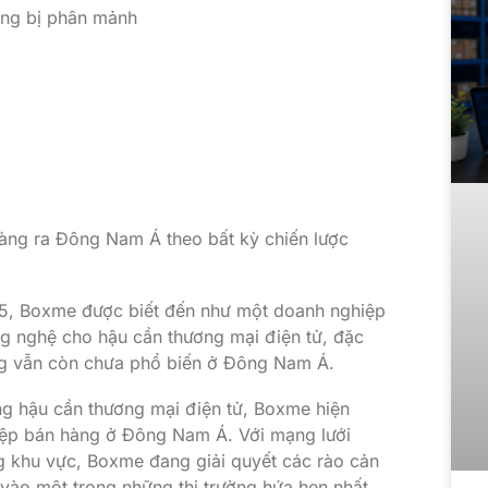
àng bị phân mảnh
àng ra Đông Nam Á theo bất kỳ chiến lược
15, Boxme được biết đến như một doanh nghiệp
ng nghệ cho hậu cần thương mại điện tử, đặc
ng vẫn còn chưa phổ biến ở Đông Nam Á.
ng hậu cần thương mại điện tử, Boxme hiện
iệp bán hàng ở Đông Nam Á. Với mạng lưới
g khu vực, Boxme đang giải quyết các rào cản
vào một trong những thị trường hứa hẹn nhất