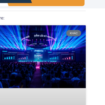
re:
KHÁC