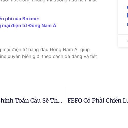
iễn phí của Boxme:
g mại điện tử Đông Nam Á
ng mại điện tử hàng đầu Đông Nam Á, giúp
ine xuyên biên giới theo cách dễ dàng và tiết
Mỹ Ở Lại UPU, Nhưng Cước Phí Bưu Chính Toàn Cầu Sẽ Thay Đổi
FEFO Có Phải Chiến L