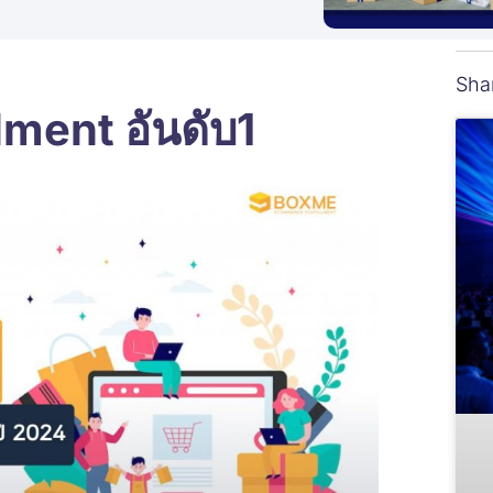
Sha
ment อันดับ1