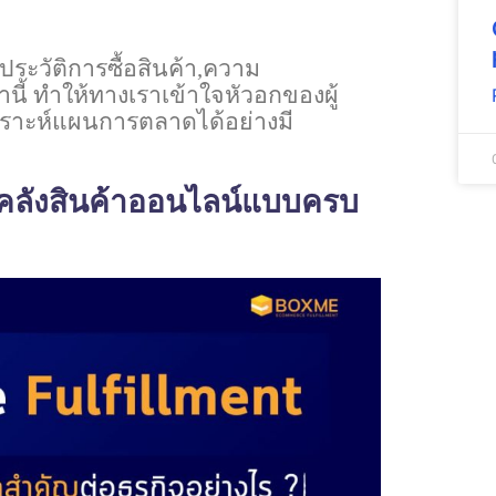
ระวัติการซื้อสินค้า
,
ความ
านี้ ทำให้ทางเราเข้าใจหัวอกของผู้
คราะห์แผนการตลาดได้อย่างมี
ารคลังสินค้าออนไลน์แบบครบ