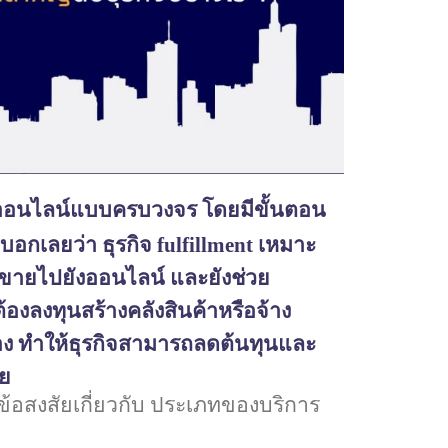
้าออนไลน์แบบครบวงจร โดยมีขั้นตอน
งบอกเลยว่า ธุรกิจ
fulfillment
เหมาะ
รขายไปยังออนไลน์ และยังช่วย
้องลงทุนสร้างคลังสินค้าหรือจ้าง
เอง ทำให้ธุรกิจสามารถลดต้นทุนและ
วย
ดข้อสงสัยเกี่ยวกับ ประเภทของบริการ