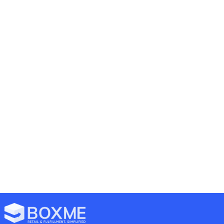
Previous
Next
Nhu Cầu Mua Sắm Trực Tuyến Tăng Đột Biến, Doanh Nghiệp Thuê Ngoài Dịch Vụ Fulfillment Để Bắt Kịp Thị Trường
[Thông Báo] Boxme Áp Dụng Hệ Thống Ticket Để Tiếp Nhận Và Xử Lý Các Yêu Cầu Từ Phía Khách Hàng