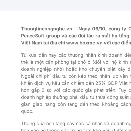
Thongtincongnghe.vn – Ngày 06/10, công ty C
PeaceSoft-group và các đối tác ra mắt hạ tầng
Việt Nam tại địa chỉ www.boxme.vn với các điểm
Từ xưa đến nay các thương nhân kinh doanh đều
thể là một căn phòng tại chỗ ở (đối với hộ kinh 
doanh nghiệp nhỏ) hoặc kho chuyên biệt xây dự
Ngoài chi phí đầu tư còn kéo theo nhân lực vận 
khiến dịch vụ hậu cần chiếm đến 25% GDP Việt 
hơn gấp 2 so với các quốc gia phát triển. Tuy 
doanh nghiệp thường phải đầu tư thừa công suất 
gian giao hàng còn tăng dần theo khoảng cách
quốc.
Thông qua nền tảng này các cá nhân và doanh ngh
hoá vào hệ thống các trung tâm kho vận (fulfilme