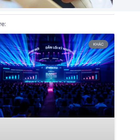
re:
KHÁC