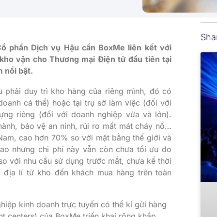
Sha
ổ phần Dịch vụ Hậu cần BoxMe liên kết với
 kho vận cho Thương mại Điện tử đầu tiên tại
 nổi bật.
 phải duy trì kho hàng của riêng mình, đó có
doanh cá thể) hoặc tại trụ sở làm việc (đối với
ng riêng (đối với doanh nghiệp vừa và lớn).
hành, bảo vệ an ninh, rủi ro mất mát cháy nổ…
Nam, cao hơn 70% so với mặt bằng thế giới và
cao nhưng chi phí này vẫn còn chưa tối ưu do
so với nhu cầu sử dụng trước mắt, chưa kể thời
 địa lí từ kho đến khách mua hàng trên toàn
iệp kinh doanh trực tuyến có thể kí gửi hàng
nt centers) của BoxMe triển khai rộng khắp