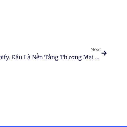
Next
WooCommerce Và Shopify. Đâu Là Nền Tảng Thương Mại Điện Tử Phù Hợp Với Doanh Nghiệp Của Bạn?