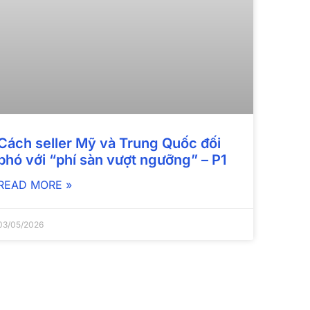
Cách seller Mỹ và Trung Quốc đối
phó với “phí sàn vượt ngưỡng” – P1
READ MORE »
03/05/2026