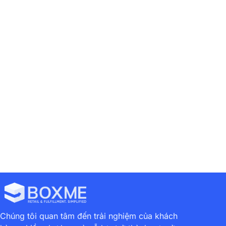
Previous
Next
7 App Di Động Hữu Ích Giúp Bạn Tăng Doanh Thu Trên Instagram
10 Bí Mật “triệu Follow” Của Các Hot Instagram
Chúng tôi quan tâm đến trải nghiệm của khách