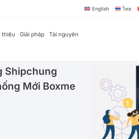
English
ไทย
i thiệu
Giải pháp
Tài nguyên
g Shipchung
hống Mới Boxme