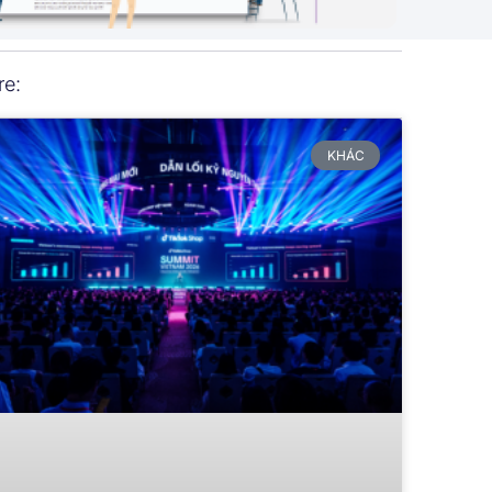
re:
KHÁC