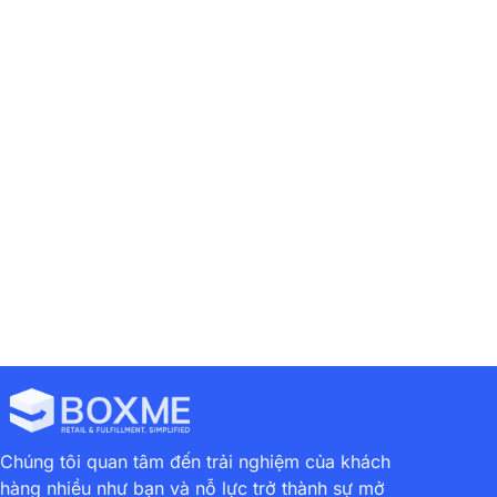
Previous
Next
Hướng Dẫn Tính Năng Duyệt QC Sản Phẩm Hoàn Trả
Tương Lai Của Các Kho Hàng Phân Phối: Tận Dụng Công Nghệ Để Tối Ưu Hóa Hoạt Động
Chúng tôi quan tâm đến trải nghiệm của khách
hàng nhiều như bạn và nỗ lực trở thành sự mở