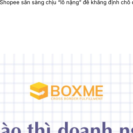
Shopee sẵn sàng chịu “lỗ nặng” để khẳng định chỗ đ