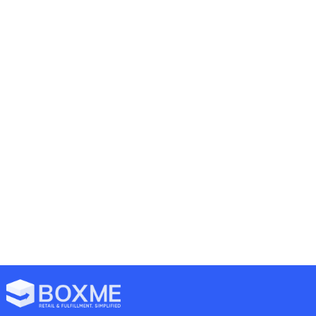
đó, mô hình Online Sampling đang dần trở nên
quen...
READ MORE
1
2
3
4
5
6