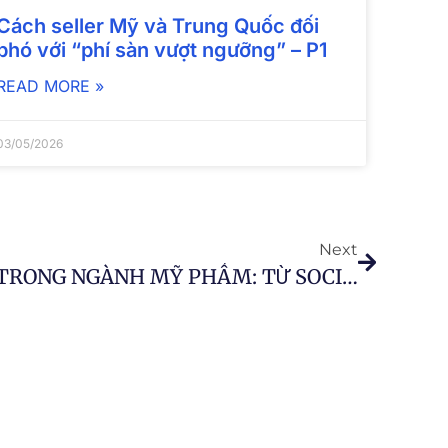
Cách seller Mỹ và Trung Quốc đối
phó với “phí sàn vượt ngưỡng” – P1
READ MORE »
03/05/2026
Next
TỐI ƯU KÊNH ONLINE TRONG NGÀNH MỸ PHẨM: TỪ SOCIAL COMMERCE ĐẾN CHIẾN LƯỢC ĐA KÊNH