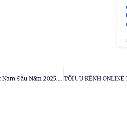
Thị Trường Thương Mại Điện Tử Việt Nam Đầu Năm 2025: Cú Tăng Tốc Của Nhóm Nhà Bán Lớn