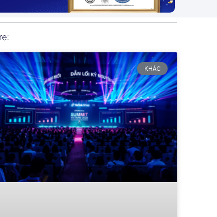
re:
KHÁC