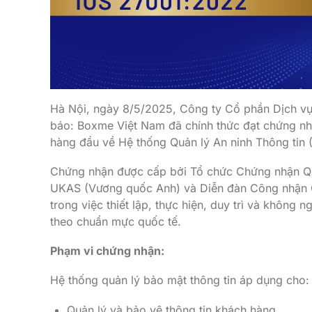
Hà Nội, ngày 8/5/2025, Công ty Cổ phần Dịch vụ
báo: Boxme Việt Nam đã chính thức đạt chứng nh
hàng đầu về Hệ thống Quản lý An ninh Thông tin 
Chứng nhận được cấp bởi Tổ chức Chứng nhận Quố
UKAS (Vương quốc Anh) và Diễn đàn Công nhận Q
trong việc thiết lập, thực hiện, duy trì và không n
theo chuẩn mực quốc tế.
Phạm vi chứng nhận:
Hệ thống quản lý bảo mật thông tin áp dụng cho:
Quản lý và bảo vệ thông tin khách hàng