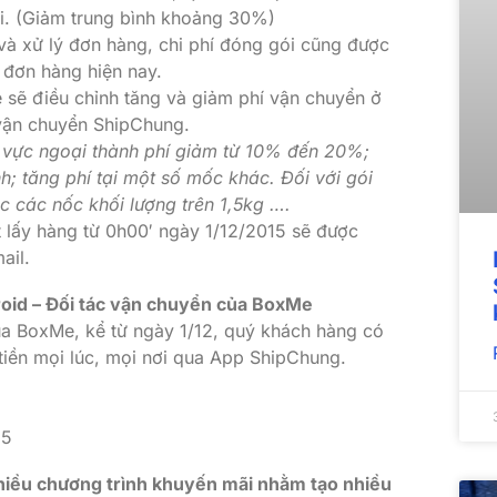
ói. (Giảm trung bình khoảng 30%)
và xử lý đơn hàng, chi phí đóng gói cũng được
 đơn hàng hiện nay.
e sẽ điều chỉnh tăng và giảm phí vận chuyển ở
 vận chuyển ShipChung.
hu vực ngoại thành phí giảm từ 10% đến 20%;
h; tăng phí tại một số mốc khác. Đối với gói
c các nốc khối lượng trên 1,5kg ….
 lấy hàng từ 0h00′ ngày 1/12/2015 sẽ được
ail.
oid – Đối tác vận chuyển của BoxMe
ủa BoxMe, kể từ ngày 1/12, quý khách hàng có
tiền mọi lúc, mọi nơi qua App ShipChung.
15
nhiều chương trình khuyến mãi nhằm tạo nhiều