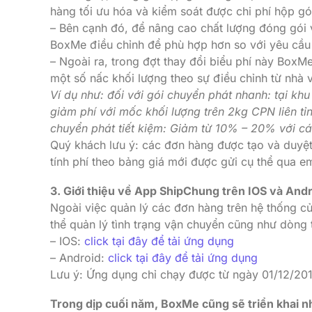
hàng tối ưu hóa và kiểm soát được chi phí hộp g
– Bên cạnh đó, để nâng cao chất lượng đóng gói 
BoxMe điều chỉnh để phù hợp hơn so với yêu cầu
– Ngoài ra, trong đợt thay đổi biểu phí này BoxM
một số nấc khối lượng theo sự điều chỉnh từ nhà
Ví dụ như: đối với gói chuyển phát nhanh: tại k
giảm phí với mốc khối lượng trên 2kg CPN liên tỉn
chuyển phát tiết kiệm: Giảm từ 10% – 20% với cá
Quý khách lưu ý: các đơn hàng được tạo và duyệt
tính phí theo bảng giá mới được gửi cụ thể qua em
3. Giới thiệu về
App ShipChung trên IOS và Andr
Ngoài việc quản lý các đơn hàng trên hệ thống c
thể quản lý tình trạng vận chuyển cũng như dòng 
– IOS:
click tại đây để tải ứng dụng
– Android:
click tại đây để tải ứng dụng
Lưu ý: Ứng dụng chỉ chạy được từ ngày 01/12/20
Trong dịp cuối năm, BoxMe cũng sẽ triển khai 