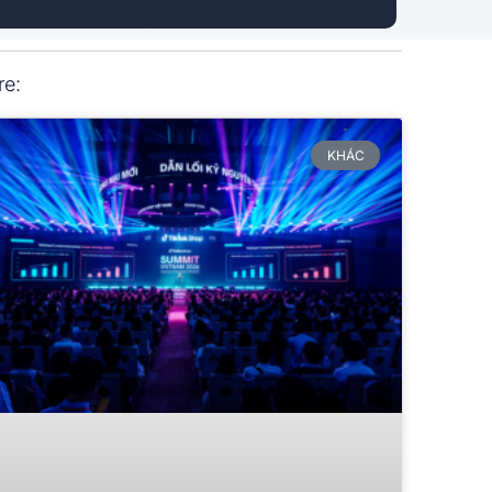
re:
KHÁC