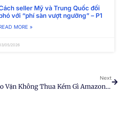
Cách seller Mỹ và Trung Quốc đối
phó với “phí sàn vượt ngưỡng” – P1
READ MORE »
03/05/2026
Next
Boxme.vn Giải Pháp Kho Vận Không Thua Kém Gì Amazon Trên Đất Việt