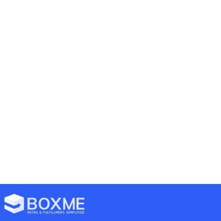
Previous
Next
1 Năm Miễn Phí – Tiết Kiệm Cả Trăm
Hội Thảo Hoàn Tất Đơn Hàng 2016: Giải Pháp BoxMe Giúp Tăng 2-4 Lần Hiệu Suất Bán Hàng