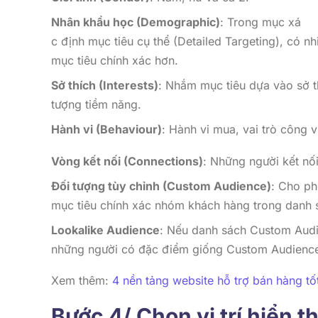
Nhân khẩu học (Demographic)
: Trong mục xá
c định mục tiêu cụ thể (Detailed Targeting), có 
mục tiêu chính xác hơn.
Sở thích (Interests)
: Nhắm mục tiêu dựa vào sở t
tượng tiềm năng.
Hành vi (Behaviour)
: Hành vi mua, vai trò công v
Vòng kết nối (Connections)
: Những người kết nố
Đối tượng tùy chỉnh (Custom Audience)
: Cho ph
mục tiêu chính xác nhóm khách hàng trong danh s
Lookalike Audience
: Nếu danh sách Custom Audie
những người có đặc điểm giống Custom Audience
Xem thêm:
4 nền tảng website hỗ trợ bán hàng tố
Bước 4/ Chọn vị trí hiển t