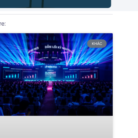
re:
KHÁC