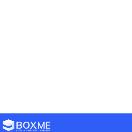
Previous
Next
22 Chiến Lược Để Tăng Độ Nhận Diện Thương Hiệu (phần 1)
5 Tác Động Làm Thay Đổi Thị Trường Thương Mại Điện Tử Việt Nam