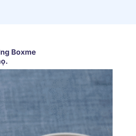
ưởng Boxme
họ.