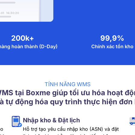
200k+
99,9%
hàng hoàn thành (D-Day)
Chính xác tồn kho
TÍNH NĂNG WMS
MS tại Boxme giúp tối ưu hóa hoạt độ
à tự động hóa quy trình thực hiện đơn
Nhập kho & Đặt lịch
eo
Hỗ trợ tạo yêu cầu nhập kho (ASN) và đặt