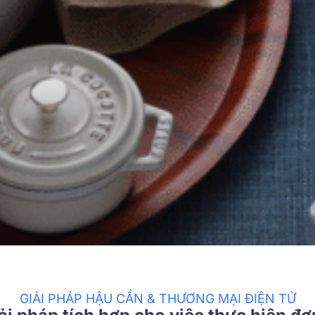
GIẢI PHÁP HẬU CẦN & THƯƠNG MẠI ĐIỆN TỬ