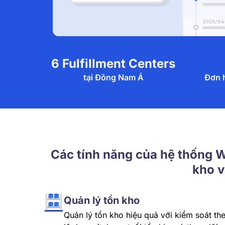
6
Fulfillment Centers
tại Đông Nam Á
Đơn 
Các tính năng của hệ thống W
kho v
Quản lý tồn kho
Quản lý tồn kho hiệu quả với kiểm soát th