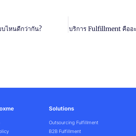
บไหนดีกว่ากัน?
บริการ Fulfillment คือ
Boxme
Solutions
า
Outsourcing Fulfillment
olicy
B2B Fulfillment