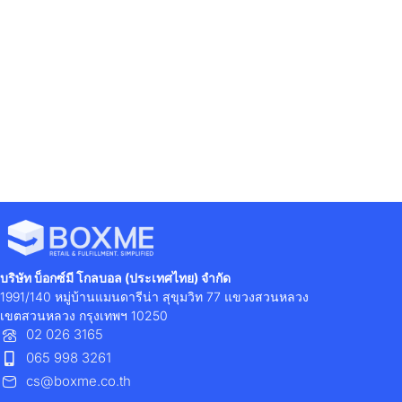
Previous
Next
10 คำศัพท์โลจิสติกส์ภาษาอังกฤษ อยู่ในวงการโลจิสติกส์ ต้องรู้!
4 ทริค ส่งของไปต่างประเทศให้ราบรื่น
บริษัท บ็อกซ์มี โกลบอล (ประเทศไทย) จำกัด
1991/140 หมู่บ้านแมนดารีน่า สุขุมวิท 77 แขวงสวนหลวง
เขตสวนหลวง กรุงเทพฯ 10250
02 026 3165
065 998 3261
cs@boxme.co.th