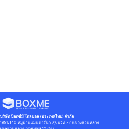
Previous
Next
เจาะลึกพฤติกรรมผู้บริโภคแต่ละ Gen ปี 2022 ตามทันลูกค้า ตรงใจผู้ซื้อ
4 เคล็ดลับ เพิ่มยอดขาย เร่งการตัดสินใจซื้อ
บริษัท บ็อกซ์มี โกลบอล (ประเทศไทย) จำกัด
1991/140 หมู่บ้านแมนดารีน่า สุขุมวิท 77 แขวงสวนหลวง
เขตสวนหลวง กรุงเทพฯ 10250