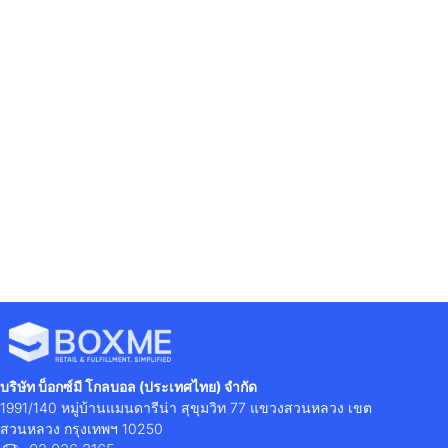
TikTok Shop คืออะไร? ทำไมปัจจุบันร้านค้า
ออนไลน์จึงต้องให้ความสำคัญกับสิ่งนี้ เนื่องจากเกิด
ร้านค้าออนไลน์มากมายในหลากหลายแพลตฟอร์ม
ทั้ง Shopee, Lazada, Facebook Market place,
และก็มีเทคนิคที่หลากหลายในการทำให้ร้านในแต่ละ
แพลตฟอร์ม ซึ่งเราจะพาไปดูว่า 5 เคล็ดลับควรรู้ ใน
การสร้าง...
READ MORE
บริษัท บ็อกซ์มี โกลบอล (ประเทศไทย) จำกัด
1991/140 หมู่บ้านแมนดารีน่า สุขุมวิท 77 แขวงสวนหลวง เขต
สวนหลวง กรุงเทพฯ 10250