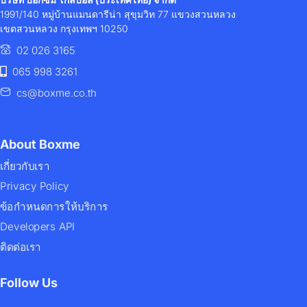
Fulfillment
ไม่มีหมวดหมู่
ข่าวสาร / ประชาสัมพันธ์
1991/140 หมู่บ้านแมนดารีน่า สุขุมวิท 77 แขวงสวนหลวง
บทความด้านขนส่ง / สาระน่ารู้
เขตสวนหลวง กรุงเทพฯ 10250
Boxme E-Commerce
02 026 3165
Fulfillment อันดับ 1
065 998 3261
cs@boxme.co.th
About Boxme
เกี่ยวกับเรา
Privacy Policy
28 มีนาคม 2024
mark
ข้อกำหนดการให้บริการ
บทความด้านขนส่ง / สาระน่ารู้
ข่าวสาร / ประชาสัมพันธ์
ธุรกิจ Fulfillment อันดับ1 หาคำ
Developers API
ตอบได้ที่ Boxme
ติดต่อเรา
Follow Us