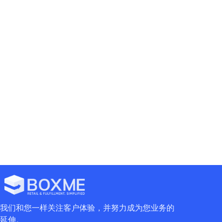
Grow your business with Boxme
Book your free consultation session today to
start moving your business forward
Contact Us
我们和您一样关注客户体验，并努力成为您业务的
延伸。